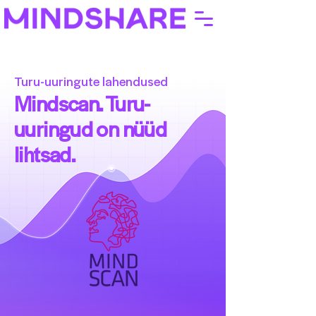
Turu-uuringute lahendused
Mindscan. Turu-
uuringud on nüüd
lihtsad.