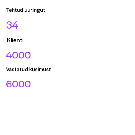
Tehtud uuringut
34
Klienti
4000
Vastatud küsimust
6000
Küsitluste vastajat
Kontakt
digi@mindsharebaltics.com