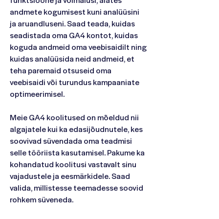
andmete kogumisest kuni analüüsini
ja aruandluseni. Saad teada, kuidas
seadistada oma GA4 kontot, kuidas
koguda andmeid oma veebisaidilt ning
kuidas analüüsida neid andmeid, et
teha paremaid otsuseid oma
veebisaidi või turundus kampaaniate
optimeerimisel.
Meie GA4 koolitused on mõeldud nii
algajatele kui ka edasijõudnutele, kes
soovivad süvendada oma teadmisi
selle tööriista kasutamisel. Pakume ka
kohandatud koolitusi vastavalt sinu
vajadustele ja eesmärkidele. Saad
valida, millistesse teemadesse soovid
rohkem süveneda.