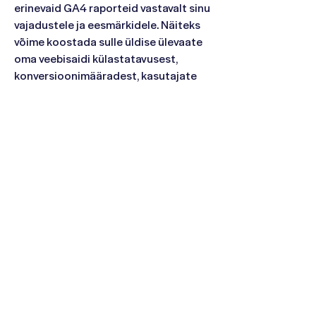
erinevaid GA4 raporteid vastavalt sinu
vajadustele ja eesmärkidele. Näiteks
võime koostada sulle üldise ülevaate
oma veebisaidi külastatavusest,
konversioonimääradest, kasutajate
käitumisest erinevatel lehtedel ja palju
muud. Meie raportid on interaktiivsed
ning selged, et saaksid kiiresti ja
lihtsalt teha paremaid otsuseid oma
veebisaidi optimeerimisel.
Lisaks pakume ka kohandatud
raporteid vastavalt sinu vajadustele.
Kui soovid näiteks jälgida teatud
lehtede külastatavust või
konkreetsete kampaaniate tulemusi,
siis aitame sul koostada raporteid, mis
keskenduvad just nendele
aspektidele.