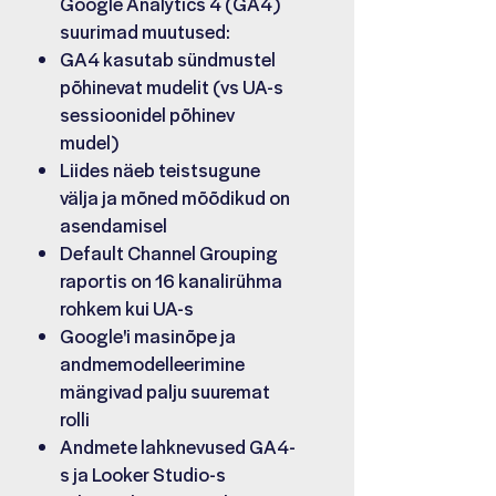
Google Analytics 4 (GA4)
suurimad muutused:
GA4 kasutab sündmustel
põhinevat mudelit (vs UA-s
sessioonidel põhinev
mudel)
Liides näeb teistsugune
välja ja mõned mõõdikud on
asendamisel
Default Channel Grouping
raportis on 16 kanalirühma
rohkem kui UA-s
Google'i masinõpe ja
andmemodelleerimine
mängivad palju suuremat
rolli
Andmete lahknevused GA4-
s ja Looker Studio-s