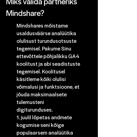
Miks valida partneriks
Mindshare?
Mindshares mõistame
usaldusväärse analüütika
olulisust turundusotsuste
tegemisel. Pakume Sinu
ettevõttele põhjalikku GA4
koolitust ja abi seadistuste
tegemisel. Koolitusel
käsitleme kõiki olulisi
võimalusi ja funktsioone, et
jõuda maksimaalsete
tulemusteni
digiturunduses.
1. juulil lõpetas andmete
kogumise seni kõige
populaarsem analüütika