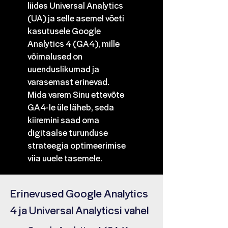
liides Universal Analytics
(UA) ja selle asemel võeti
kasutusele Google
Analytics 4 (GA4), mille
võimalused on
uuenduslikumad ja
varasemast erinevad.
Mida varem Sinu ettevõte
GA4-le üle läheb, seda
kiiremini saad oma
digitaalse turunduse
strateegia optimeerimise
viia uuele tasemele.
Erinevused Google Analytics
4 ja Universal Analyticsi vahel